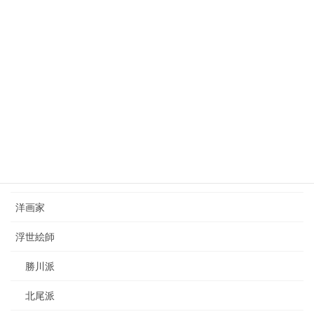
狩野芳崖（1828-1888）kano-hogai
2023年7月22日
西山完瑛（1834-1897）nishiyama-kanei
2023年8月26日
カテゴリー
日本画家
洋画家
浮世絵師
勝川派
北尾派