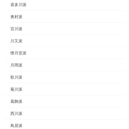
喜多川派
奥村派
宮川派
川又派
懐月堂派
月岡派
歌川派
菊川派
葛飾派
西川派
鳥居派