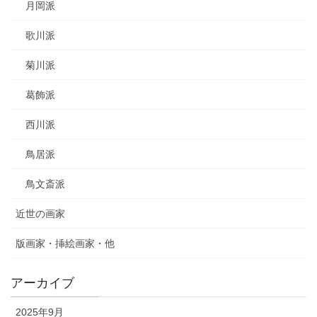
月岡派
歌川派
菊川派
葛飾派
西川派
鳥居派
鳥文斎派
近世の画家
版画家・挿絵画家・他
アーカイブ
2025年9月