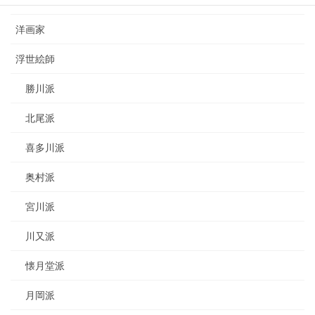
洋画家
浮世絵師
勝川派
北尾派
喜多川派
奥村派
宮川派
川又派
懐月堂派
月岡派