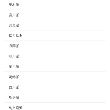
奥村派
宮川派
川又派
懐月堂派
月岡派
歌川派
菊川派
葛飾派
西川派
鳥居派
鳥文斎派