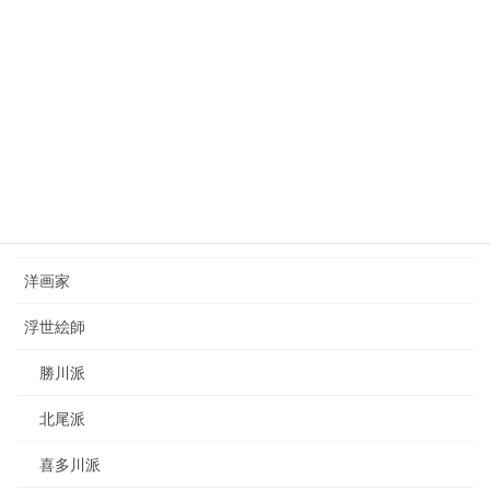
西山完瑛（1834-1897）nishiyama-kanei
2023年8月26日
カテゴリー
日本画家
洋画家
浮世絵師
勝川派
北尾派
喜多川派