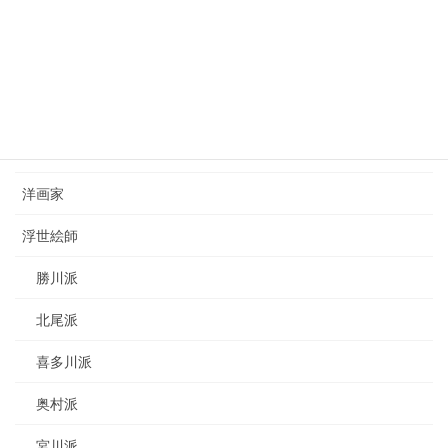
西山完瑛（1834-1897）nishiyama-kanei
2023年8月26日
カテゴリー
日本画家
洋画家
浮世絵師
勝川派
北尾派
喜多川派
奥村派
宮川派