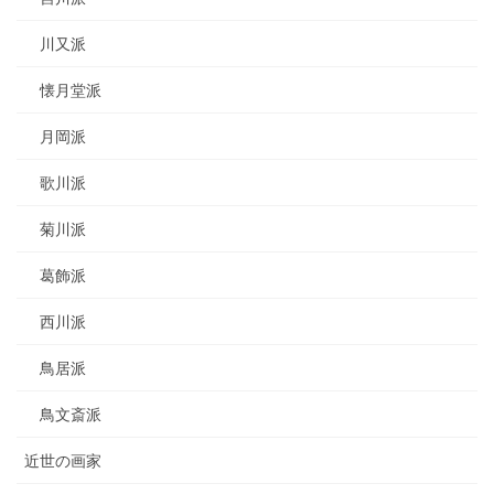
川又派
懐月堂派
月岡派
歌川派
菊川派
葛飾派
西川派
鳥居派
鳥文斎派
近世の画家