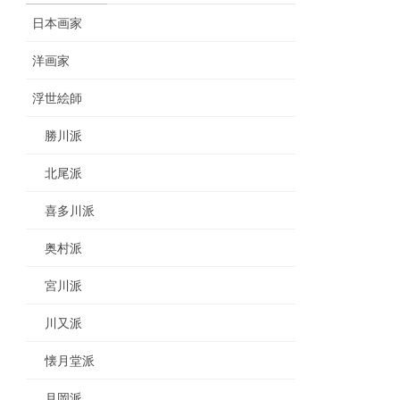
日本画家
洋画家
浮世絵師
勝川派
北尾派
喜多川派
奥村派
宮川派
川又派
懐月堂派
月岡派