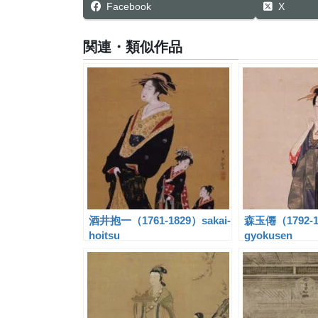
Facebook
X
関連・類似作品
酒井抱一（1761-1829）sakai-
森玉僊（1792-1
hoitsu
gyokusen