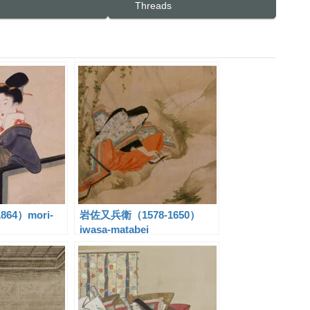
Threads
864）mori-
岩佐又兵衛（1578-1650）
iwasa-matabei