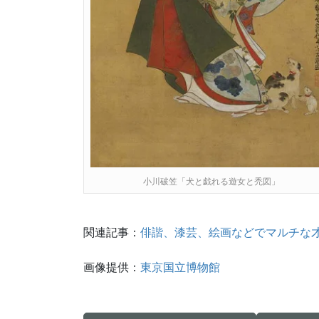
小川破笠「犬と戯れる遊女と禿図」
関連記事：
俳諧、漆芸、絵画などでマルチな
画像提供：
東京国立博物館