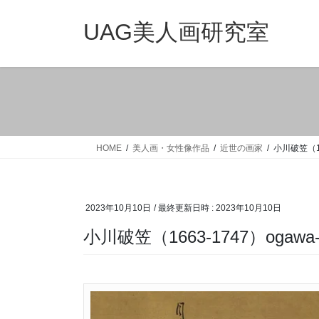
コ
ナ
ン
ビ
UAG美人画研究室
テ
ゲ
ン
ー
ツ
シ
へ
ョ
ス
ン
キ
に
ッ
移
HOME
美人画・女性像作品
近世の画家
小川破笠（166
プ
動
2023年10月10日
/ 最終更新日時 :
2023年10月10日
小川破笠（1663-1747）ogawa-h