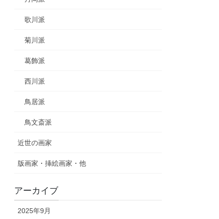
歌川派
菊川派
葛飾派
西川派
鳥居派
鳥文斎派
近世の画家
版画家・挿絵画家・他
アーカイブ
2025年9月