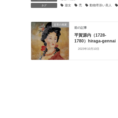
遊女
禿
動物寄添い美人
タグ
近世の画家
前の記事
平賀源内（1728-
1780）hiraga-gennai
2023年10月10日