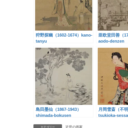
狩野探幽（1602-1674）kano-
亜欧堂田善（174
tanyu
aodo-denzen
島田墨仙（1867-1943）
月岡雪斎（不明-
shimada-bokusen
tsukioka-sessa
近世の画家
カテゴリー