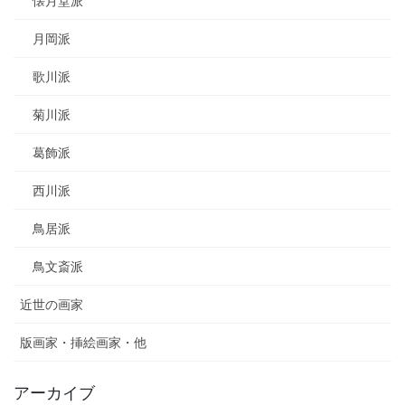
懐月堂派
月岡派
歌川派
菊川派
葛飾派
西川派
鳥居派
鳥文斎派
近世の画家
版画家・挿絵画家・他
アーカイブ