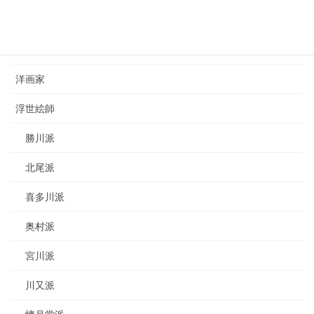
カテゴリー
日本画家
洋画家
浮世絵師
勝川派
北尾派
喜多川派
奥村派
宮川派
川又派