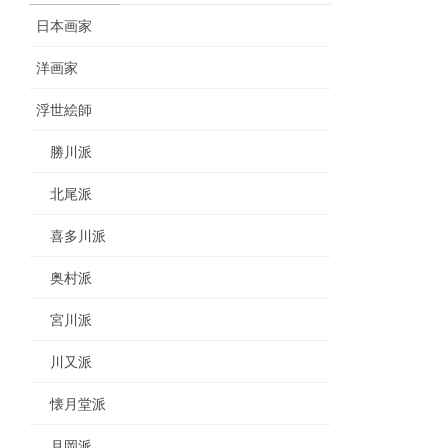
日本画家
洋画家
浮世絵師
勝川派
北尾派
喜多川派
奥村派
宮川派
川又派
懐月堂派
月岡派