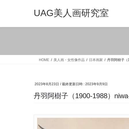
コ
ナ
ン
ビ
UAG美人画研究室
テ
ゲ
ン
ー
ツ
シ
へ
ョ
ス
ン
キ
に
ッ
移
HOME
美人画・女性像作品
日本画家
丹羽阿樹子（190
プ
動
2023年8月23日
/ 最終更新日時 :
2023年9月9日
丹羽阿樹子（1900-1988）niwa-a