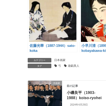
佐藤光華（1887-1944）sato-
小早川清（1899
koka
kobayakawa-ki
日本画家
カテゴリー
弓
遊戯美人
タグ
洋画家
前の記事
小磯良平（1903-
1988）koiso-ryohei
2024年4月29日