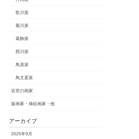
歌川派
菊川派
葛飾派
西川派
鳥居派
鳥文斎派
近世の画家
版画家・挿絵画家・他
アーカイブ
2025年9月