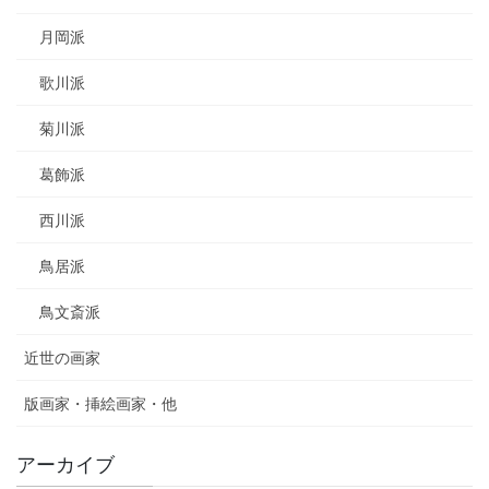
月岡派
歌川派
菊川派
葛飾派
西川派
鳥居派
鳥文斎派
近世の画家
版画家・挿絵画家・他
アーカイブ