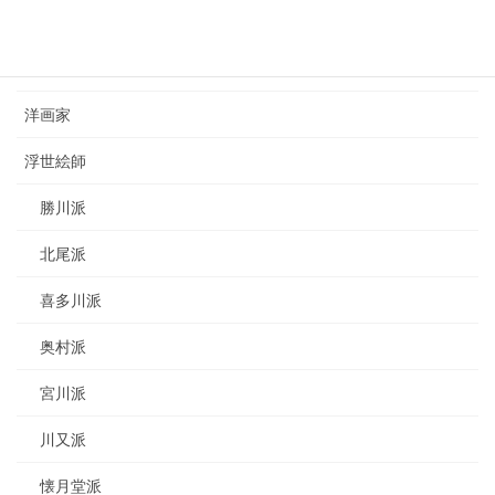
カテゴリー
日本画家
洋画家
浮世絵師
勝川派
北尾派
喜多川派
奥村派
宮川派
川又派
懐月堂派