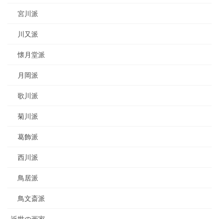
宮川派
川又派
懐月堂派
月岡派
歌川派
菊川派
葛飾派
西川派
鳥居派
鳥文斎派