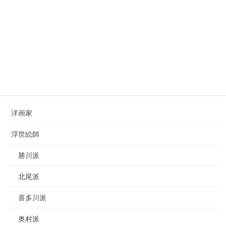
西山完瑛（1834-1897）nishiyama-kanei
2023年8月26日
カテゴリー
日本画家
洋画家
浮世絵師
勝川派
北尾派
喜多川派
奥村派