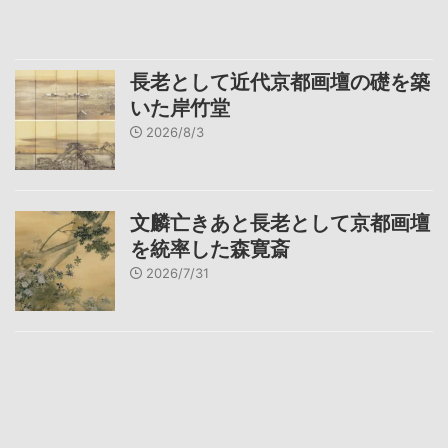
長老として近代京都画壇の礎を築
いた岸竹堂
2026/8/3
文麟亡きあと長老として京都画壇
を統率した森寛斎
2026/7/31