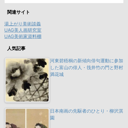
関連サイト
湯上がり美術談義
UAG美人画研究室
UAG美術家資料棚
人気記事
河東碧梧桐の新傾向俳句運動に参加
した富山の俳人・筏井竹の門と野村
満花城
日本南画の先駆者のひとり・柳沢淇
園