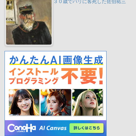
３０歳でパリに客死した佐伯祐三