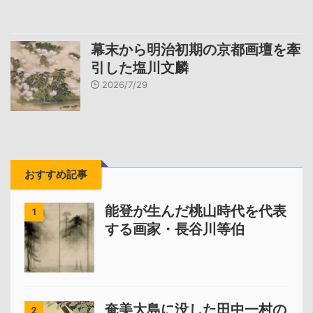
幕末から明治初期の京都画壇を牽
引した塩川文麟
2026/7/29
おすすめ記事
能登が生んだ桃山時代を代表
1
する画家・長谷川等伯
奄美大島に没した田中一村の
2