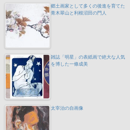
郷土画家として多くの後進を育てた
青木翠山と利根沼田の門人
雑誌「明星」の表紙画で絶大な人気
を博した一條成美
太宰治の自画像