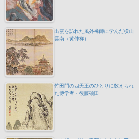
出雲を訪れた風外禅師に学んだ横山
雲南（黄仲祥）
竹田門の四天王のひとりに数えられ
た博学者・後藤碩田