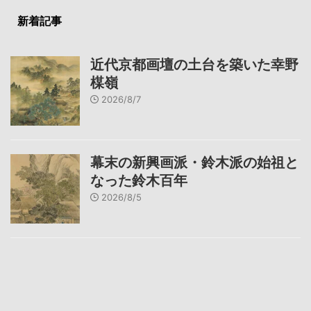
新着記事
近代京都画壇の土台を築いた幸野
楳嶺
2026/8/7
幕末の新興画派・鈴木派の始祖と
なった鈴木百年
2026/8/5