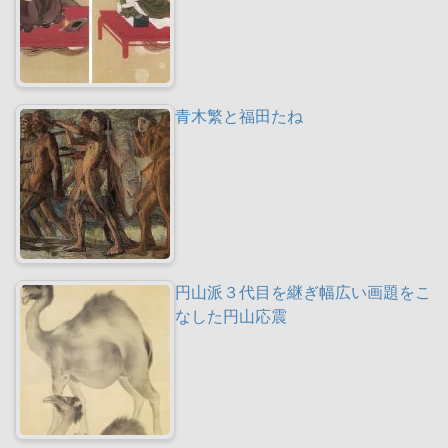
青木繁と福田たね
円山派３代目を継ぎ幅広い画題をこ
なした円山応震