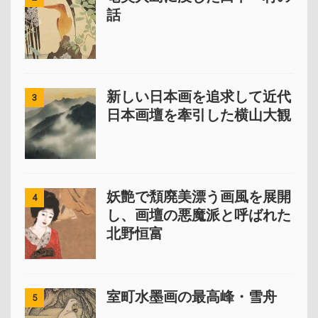
話
新しい日本画を追求して近代
3
日本画壇を牽引した横山大観
妖艶で頽廃美漂う画風を展開
4
し、画壇の悪魔派と呼ばれた
北野恒富
室町水墨画の最高峰・雪舟
5