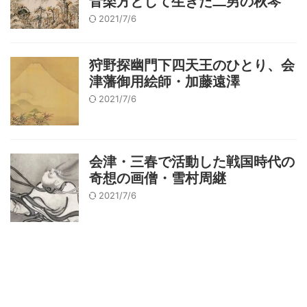
音楽方として生きた二男の秋琴
2021/7/6
狩野探幽門下四天王のひとり、会
津藩御用絵師・加藤遠澤
2021/7/6
会津・三春で活動した戦国時代の
奇想の画僧・雪村周継
2021/7/6