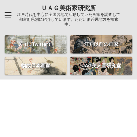
ＵＡＧ美術家研究所
江戸時代を中心に全国各地で活動していた画家を調査して
都道府県別に紹介しています。ただいま近畿地方を探索
中。
X（旧Twitter）
江戸以前の画家
物故日本画家
UAG美人画研究室