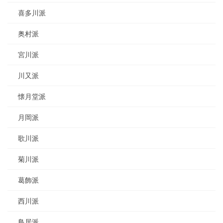
喜多川派
奥村派
宮川派
川又派
懐月堂派
月岡派
歌川派
菊川派
葛飾派
西川派
鳥居派