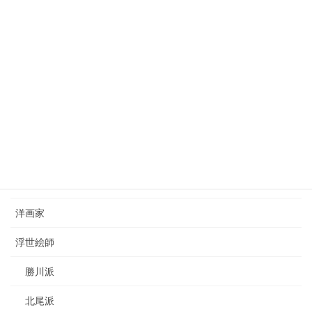
狩野芳崖（1828-1888）kano-hogai
2023年7月22日
西山完瑛（1834-1897）nishiyama-kanei
2023年8月26日
カテゴリー
日本画家
洋画家
浮世絵師
勝川派
北尾派