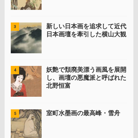
新しい日本画を追求して近代
3
日本画壇を牽引した横山大観
妖艶で頽廃美漂う画風を展開
4
し、画壇の悪魔派と呼ばれた
北野恒富
室町水墨画の最高峰・雪舟
5