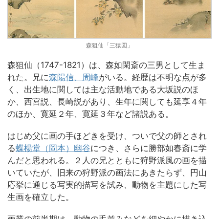
森狙仙「三猿図」
森狙仙（1747-1821）は、森如閑斎の三男として生ま
れた。兄に
森陽信、周峰
がいる。経歴は不明な点が多
く、出生地に関しては主な活動地である大坂説のほ
か、西宮説、長崎説があり、生年に関しても延享４年
のほか、寛延２年、寛延３年など諸説ある。
はじめ父に画の手ほどきを受け、ついで父の師とされ
る
蝶楊堂（岡本）幽谷
につき、さらに勝部如春斎に学
んだと思われる。２人の兄とともに狩野派風の画を描
いていたが、旧来の狩野派の画法にあきたらず、円山
応挙に通じる写実的描写を試み、動物を主題にした写
生画を確立した。