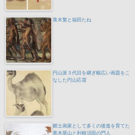
青木繁と福田たね
円山派３代目を継ぎ幅広い画題をこ
なした円山応震
郷土画家として多くの後進を育てた
青木翠山と利根沼田の門人