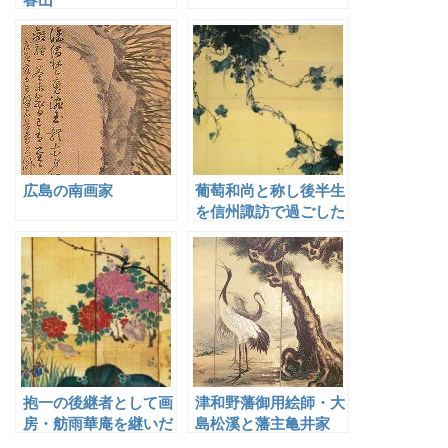
広島の南画家
葡萄和尚と称し後半生
を信州諏訪で過ごした
天龍道人
抱一の後継者として画
津和野藩御用絵師・大
房・舫雨華庵を継いだ
島松溪と藩主亀井家
酒井鶯蒲