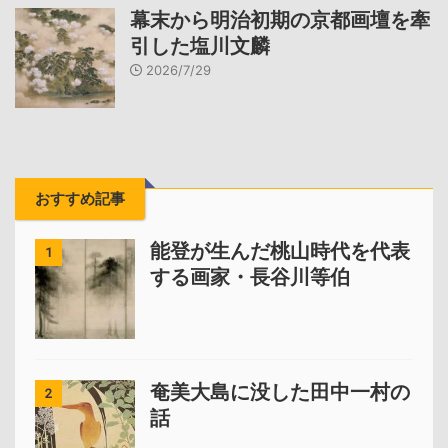
幕末から明治初期の京都画壇を牽
引した塩川文麟
2026/7/29
おすすめ記事
能登が生んだ桃山時代を代表
1
する画家・長谷川等伯
奄美大島に没した田中一村の
2
話