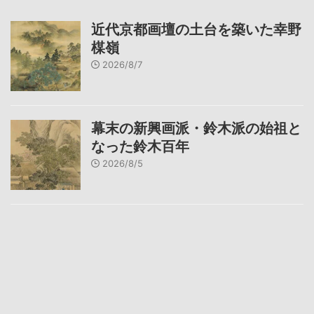
近代京都画壇の土台を築いた幸野
楳嶺
2026/8/7
幕末の新興画派・鈴木派の始祖と
なった鈴木百年
2026/8/5