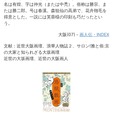
名は有煌、字は仲光（または中禿）。俗称は勝宗、ま
たは勝二郎。号は春溪。森狙仙の高弟で、花卉翎毛を
得意とした。一説には芙蓉様の印刻も巧だったとい
う。
大阪(07)－
画人伝・INDEX
文献：近世大阪画壇、浪華人物誌２、サロン!雅と俗:京
の大家と知られざる大坂画壇
近世の大坂画壇、近世の大阪画人