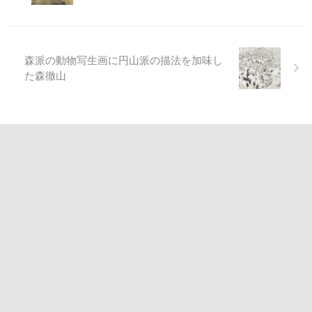
森派の動物写生画に円山派の描法を加味し
た森徹山