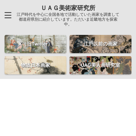
ＵＡＧ美術家研究所
江戸時代を中心に全国各地で活動していた画家を調査して
都道府県別に紹介しています。ただいま近畿地方を探索
中。
X（旧Twitter）
江戸以前の画家
物故日本画家
UAG美人画研究室