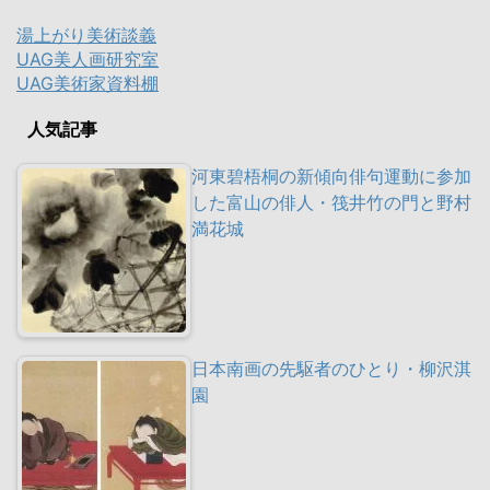
湯上がり美術談義
UAG美人画研究室
UAG美術家資料棚
人気記事
河東碧梧桐の新傾向俳句運動に参加
した富山の俳人・筏井竹の門と野村
満花城
日本南画の先駆者のひとり・柳沢淇
園