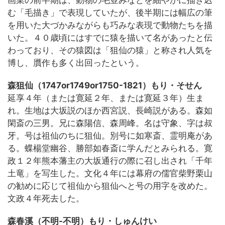
画業の前半期は、動物の毛並みなどを細やかに描き込
む「毛描き」で表現していたが、後半期には幅広の筆
を用いた大づかみながらも巧みな表現で動物たちを描
いた。４０歳頃にはすでに猿を描いて名があったと伝
わっており、その猿図は「狙仙の猿」と称され人気を
博し、贋作も多く出回ったという。
森狙仙（1747or1749or1750-1821）もり・そせん
延享４年（または寛延２年、または寛延３年）生ま
れ。生地は大坂説のほか西宮説、長崎説がある。森如
閑斎の三男。兄に森陽信、森周峰。名は守象、字は叔
牙。号は祖仙のちに狙仙。別号に如寒斎、霊明庵があ
る。蝶楊堂幽谷、勝部如春斎に学んだとみられる。寛
政１２年熊本藩主の大坂通行の際に召し出され「千年
土竜」を写生した。文化４年には幕府の儒官柴野栗山
の勧めに応じて祖仙から狙仙へと号の用字を改めた。
文政４年死去した。
森春溪（不明-不明）もり・しゅんけい