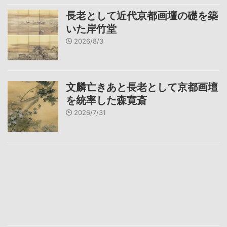
長老として近代京都画壇の礎を築
いた岸竹堂
2026/8/3
文麟亡きあと長老として京都画壇
を統率した森寛斎
2026/7/31