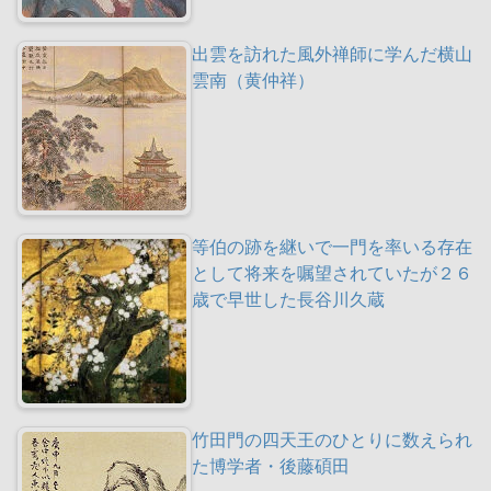
出雲を訪れた風外禅師に学んだ横山
雲南（黄仲祥）
等伯の跡を継いで一門を率いる存在
として将来を嘱望されていたが２６
歳で早世した長谷川久蔵
竹田門の四天王のひとりに数えられ
た博学者・後藤碩田