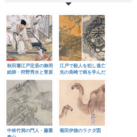
秋田藩江戸定居の御用
江戸で殺人を犯し逃亡
絵師・狩野秀水と菅原
先の長崎で画を学んだ
洞斎
島琴陵
中林竹洞の門人・藤重
菊田伊徳のラクダ図
春山