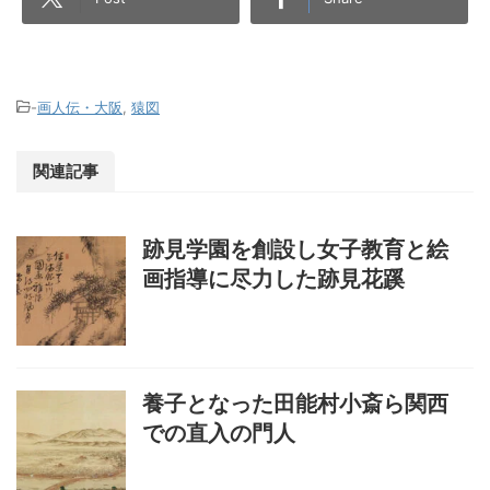
-
画人伝・大阪
,
猿図
関連記事
跡見学園を創設し女子教育と絵
画指導に尽力した跡見花蹊
養子となった田能村小斎ら関西
での直入の門人