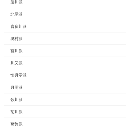
勝川派
北尾派
喜多川派
奥村派
宮川派
川又派
懐月堂派
月岡派
歌川派
菊川派
葛飾派