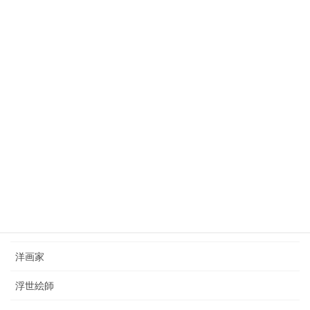
2023年10月3日
狩野芳崖（1828-1888）kano-hogai
2023年7月22日
西山完瑛（1834-1897）nishiyama-kanei
2023年8月26日
カテゴリー
日本画家
洋画家
浮世絵師