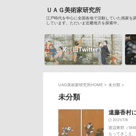
ＵＡＧ美術家研究所
江戸時代を中心に全国各地で活動していた画家を
しています。ただいま近畿地方を探索中。
X（旧Twitter）
UAG美術家研究所HOME
>
未分類
>
未分類
遠藤香村
2021/7/6
渡辺東郊（18
もってきこえ、