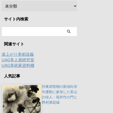
サイト内検索
関連サイト
湯上がり美術談義
UAG美人画研究室
UAG美術家資料棚
人気記事
河東碧梧桐の新傾向俳
句運動に参加した富山
の俳人・筏井竹の門と
野村満花城