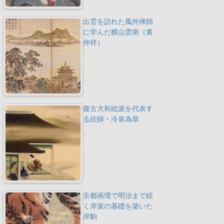
出雲を訪れた風外禅師
に学んだ横山雲南（黄
仲祥）
復古大和絵派を代表す
る絵師・冷泉為恭
京都画壇で明治まで続
く岸派の基礎を築いた
岸駒