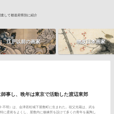
調査して都道府県別に紹介
江戸以前の画家
物故日本画家
に師事し、晩年は東京で活動した渡辺東郊
48-不明）は、会津若松城下屋敷町に生まれた。祖父光蔵は、武を
特に柔術をよくし、屋敷内に修練所を設けて多くの青年を薫陶し