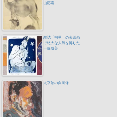
山応震
雑誌「明星」の表紙画
で絶大な人気を博した
一條成美
太宰治の自画像