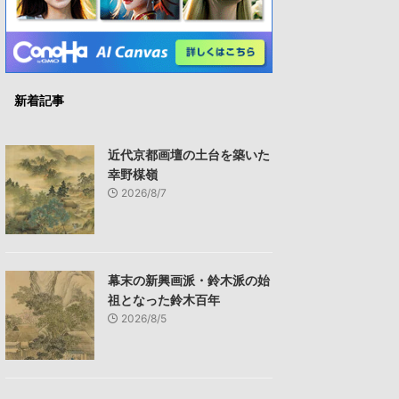
新着記事
近代京都画壇の土台を築いた
幸野楳嶺
2026/8/7
幕末の新興画派・鈴木派の始
祖となった鈴木百年
2026/8/5