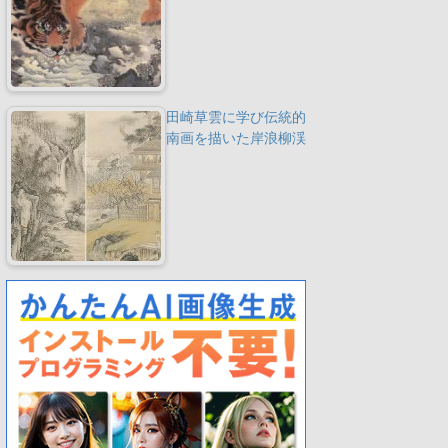
田崎草雲に学び伝統的
南画を描いた岸浪柳渓