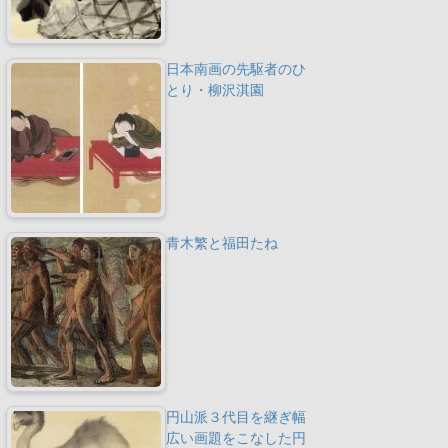
日本南画の先駆者のひ
とり・柳沢淇園
青木繁と福田たね
円山派３代目を継ぎ幅
広い画題をこなした円