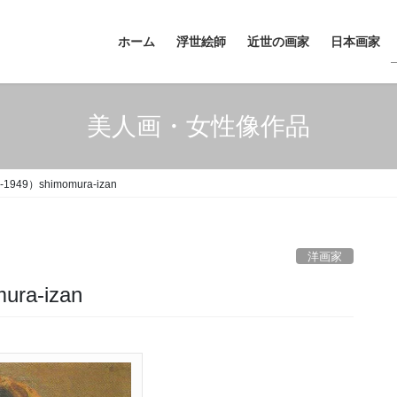
ホーム
浮世絵師
近世の画家
日本画家
美人画・女性像作品
949）shimomura-izan
洋画家
ra-izan