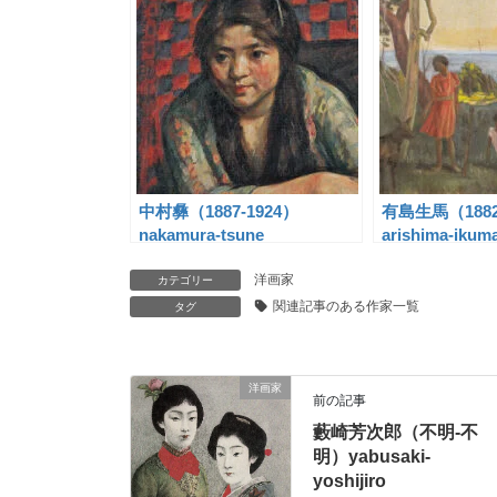
中村彝（1887-1924）
有島生馬（1882
nakamura-tsune
arishima-ikum
洋画家
カテゴリー
関連記事のある作家一覧
タグ
洋画家
前の記事
藪崎芳次郎（不明-不
明）yabusaki-
yoshijiro