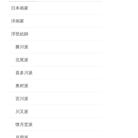
日本画家
洋画家
浮世絵師
勝川派
北尾派
喜多川派
奥村派
宮川派
川又派
懐月堂派
月岡派