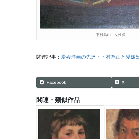
下村為山「女性像」
関連記事：
愛媛洋画の先達・下村為山と愛媛
Facebook
X
関連・類似作品