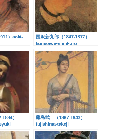
11）aoki-
国沢新九郎（1847-1877）
kunisawa-shinkuro
-1884）
藤島武二（1867-1943）
eyuki
fujishima-takeji