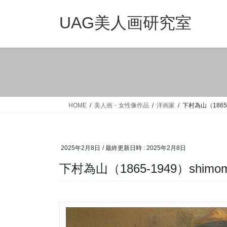
コ
ナ
ン
ビ
UAG美人画研究室
テ
ゲ
ン
ー
ツ
シ
へ
ョ
ス
ン
キ
に
ッ
移
HOME
美人画・女性像作品
洋画家
下村為山（1865-1
プ
動
2025年2月8日
/ 最終更新日時 :
2025年2月8日
下村為山（1865-1949）shimomu