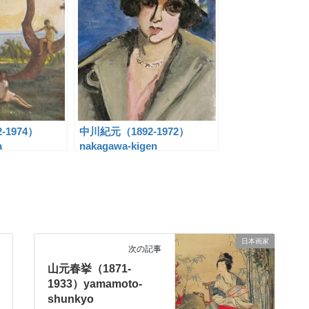
-1974）
中川紀元（1892-1972）
a
nakagawa-kigen
日本画家
次の記事
山元春挙（1871-
1933）yamamoto-
shunkyo