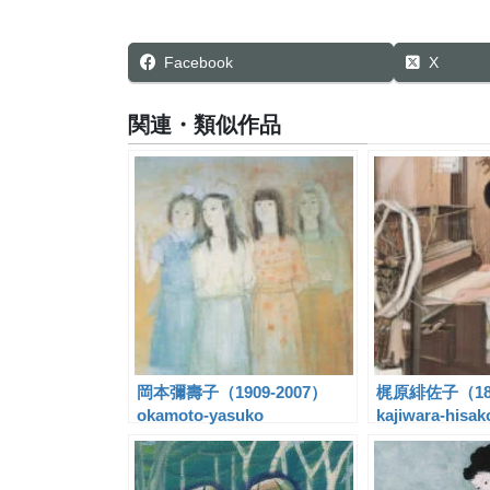
Facebook
X
関連・類似作品
岡本彌壽子（1909-2007）
梶原緋佐子（189
okamoto-yasuko
kajiwara-hisak