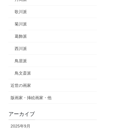
歌川派
菊川派
葛飾派
西川派
鳥居派
鳥文斎派
近世の画家
版画家・挿絵画家・他
アーカイブ
2025年9月