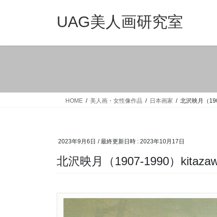
コ
ナ
ン
ビ
UAG美人画研究室
テ
ゲ
ン
ー
ツ
シ
へ
ョ
ス
ン
キ
に
ッ
移
HOME
美人画・女性像作品
日本画家
北沢映月（1907-
プ
動
2023年9月6日
/ 最終更新日時 :
2023年10月17日
北沢映月（1907-1990）kitazawa