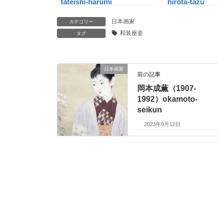
tateishi-harumi
hirota-tazu
日本画家
カテゴリー
和装座姿
タグ
日本画家
前の記事
岡本成薫（1907-
1992）okamoto-
seikun
2023年9月12日