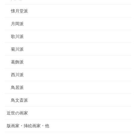
懐月堂派
月岡派
歌川派
菊川派
葛飾派
西川派
鳥居派
鳥文斎派
近世の画家
版画家・挿絵画家・他