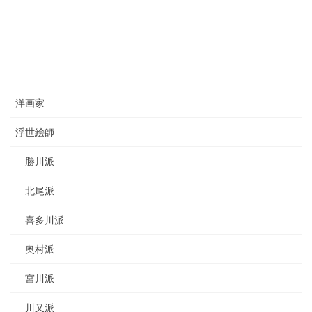
カテゴリー
日本画家
洋画家
浮世絵師
勝川派
北尾派
喜多川派
奥村派
宮川派
川又派