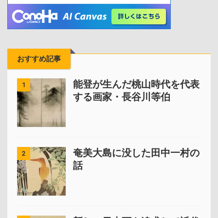
おすすめ記事
能登が生んだ桃山時代を代表
1
する画家・長谷川等伯
奄美大島に没した田中一村の
2
話