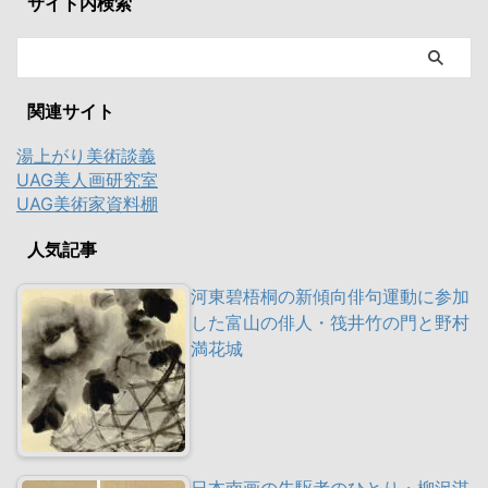
サイト内検索
関連サイト
湯上がり美術談義
UAG美人画研究室
UAG美術家資料棚
人気記事
河東碧梧桐の新傾向俳句運動に参加
した富山の俳人・筏井竹の門と野村
満花城
日本南画の先駆者のひとり・柳沢淇