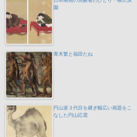
園
青木繁と福田たね
円山派３代目を継ぎ幅広い画題をこ
なした円山応震