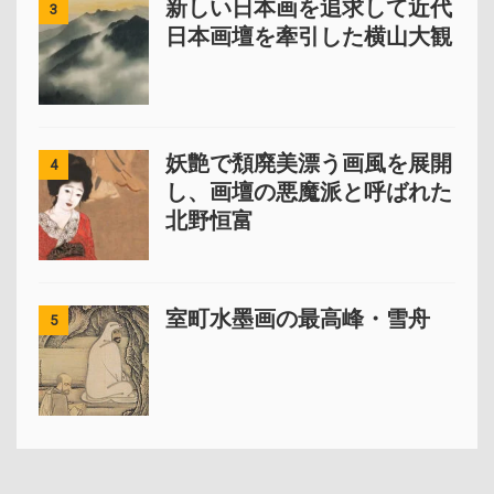
新しい日本画を追求して近代
3
日本画壇を牽引した横山大観
妖艶で頽廃美漂う画風を展開
4
し、画壇の悪魔派と呼ばれた
北野恒富
室町水墨画の最高峰・雪舟
5