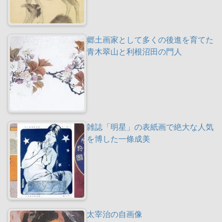
郷土画家として多くの後進を育てた
青木翠山と利根沼田の門人
雑誌「明星」の表紙画で絶大な人気
を博した一條成美
太宰治の自画像