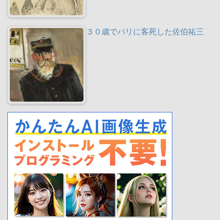
３０歳でパリに客死した佐伯祐三