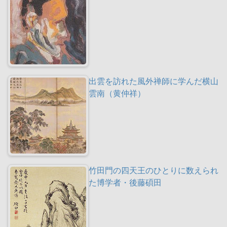
出雲を訪れた風外禅師に学んだ横山
雲南（黄仲祥）
竹田門の四天王のひとりに数えられ
た博学者・後藤碩田