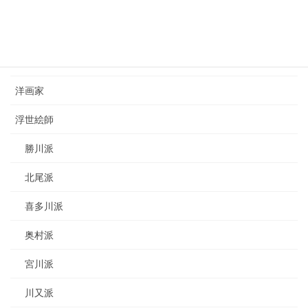
カテゴリー
日本画家
洋画家
浮世絵師
勝川派
北尾派
喜多川派
奥村派
宮川派
川又派