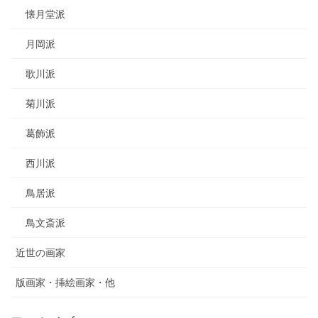
懐月堂派
月岡派
歌川派
菊川派
葛飾派
西川派
鳥居派
鳥文斎派
近世の画家
版画家・挿絵画家・他