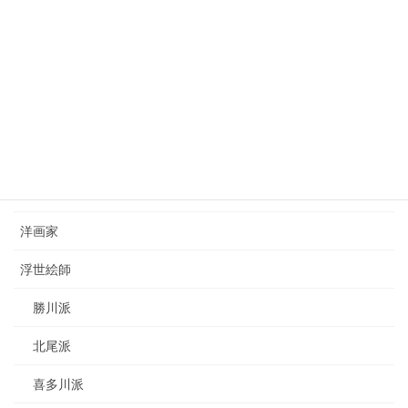
西山完瑛（1834-1897）nishiyama-kanei
2023年8月26日
カテゴリー
日本画家
洋画家
浮世絵師
勝川派
北尾派
喜多川派