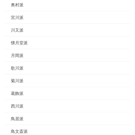
奥村派
宮川派
川又派
懐月堂派
月岡派
歌川派
菊川派
葛飾派
西川派
鳥居派
鳥文斎派