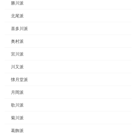
勝川派
北尾派
喜多川派
奥村派
宮川派
川又派
懐月堂派
月岡派
歌川派
菊川派
葛飾派