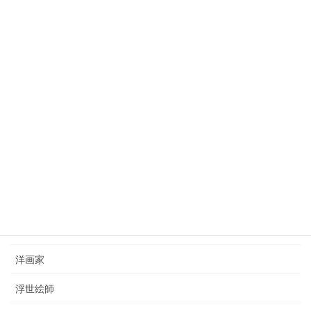
2023年10月3日
狩野芳崖（1828-1888）kano-hogai
2023年7月22日
西山完瑛（1834-1897）nishiyama-kanei
2023年8月26日
カテゴリー
日本画家
洋画家
浮世絵師