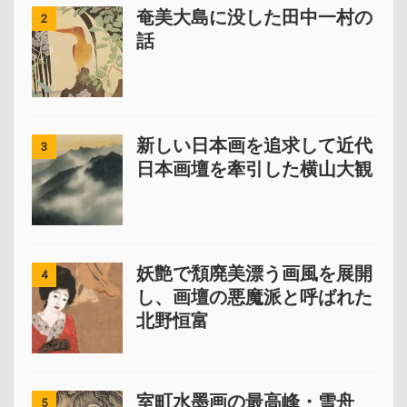
奄美大島に没した田中一村の
2
話
新しい日本画を追求して近代
3
日本画壇を牽引した横山大観
妖艶で頽廃美漂う画風を展開
4
し、画壇の悪魔派と呼ばれた
北野恒富
室町水墨画の最高峰・雪舟
5