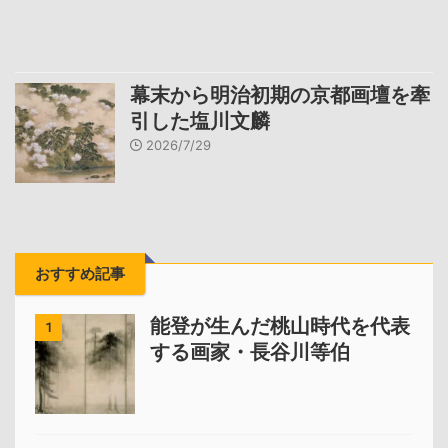
幕末から明治初期の京都画壇を牽
引した塩川文麟
2026/7/29
おすすめ記事
能登が生んだ桃山時代を代表
1
する画家・長谷川等伯