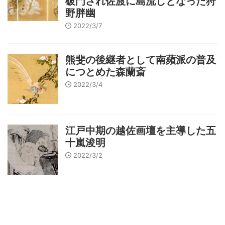
破門され佐渡に島流しとなった狩
野胖幽
2022/3/7
熊斐の後継者として南蘋派の普及
につとめた森蘭斎
2022/3/4
江戸中期の越佐画壇を主導した五
十嵐浚明
2022/3/2