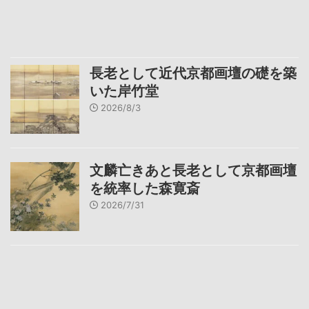
長老として近代京都画壇の礎を築
いた岸竹堂
2026/8/3
文麟亡きあと長老として京都画壇
を統率した森寛斎
2026/7/31