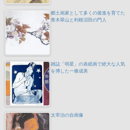
郷土画家として多くの後進を育てた
青木翠山と利根沼田の門人
雑誌「明星」の表紙画で絶大な人気
を博した一條成美
太宰治の自画像