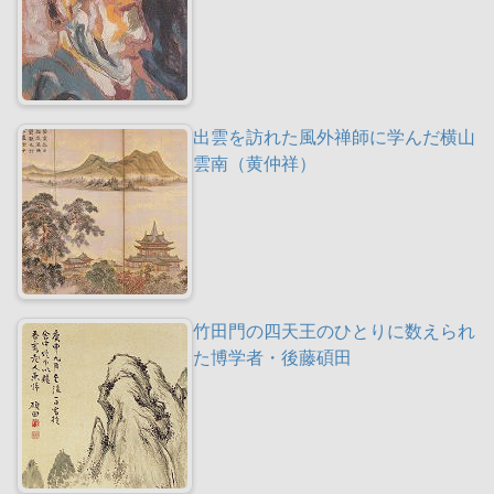
出雲を訪れた風外禅師に学んだ横山
雲南（黄仲祥）
竹田門の四天王のひとりに数えられ
た博学者・後藤碩田