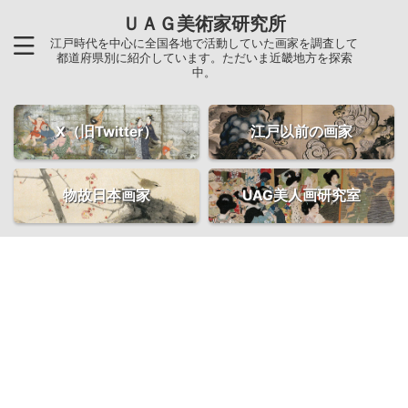
ＵＡＧ美術家研究所
江戸時代を中心に全国各地で活動していた画家を調査して
都道府県別に紹介しています。ただいま近畿地方を探索
中。
X（旧Twitter）
江戸以前の画家
物故日本画家
UAG美人画研究室