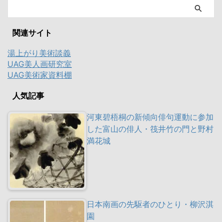
関連サイト
湯上がり美術談義
UAG美人画研究室
UAG美術家資料棚
人気記事
河東碧梧桐の新傾向俳句運動に参加
した富山の俳人・筏井竹の門と野村
満花城
日本南画の先駆者のひとり・柳沢淇
園