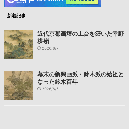
新着記事
近代京都画壇の土台を築いた幸野
楳嶺
2026/8/7
幕末の新興画派・鈴木派の始祖と
なった鈴木百年
2026/8/5