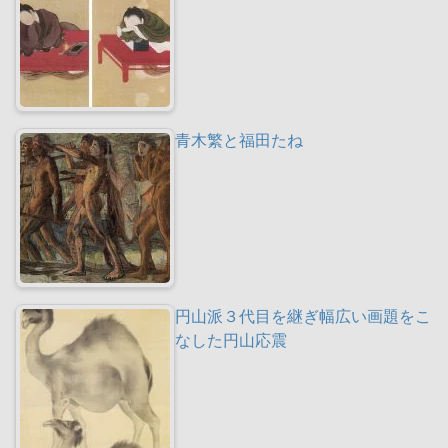
青木繁と福田たね
円山派３代目を継ぎ幅広い画題をこ
なした円山応震