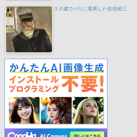
３０歳でパリに客死した佐伯祐三