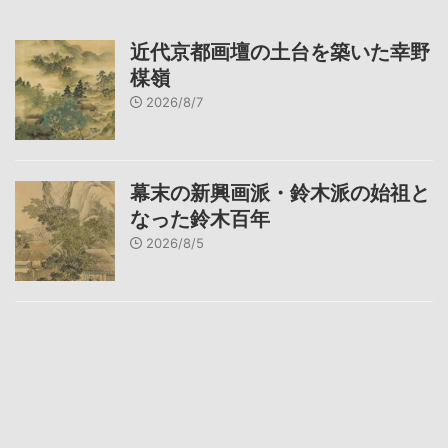
近代京都画壇の土台を築いた幸野
楳嶺
2026/8/7
幕末の新興画派・鈴木派の始祖と
なった鈴木百年
2026/8/5