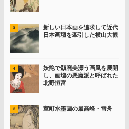
新しい日本画を追求して近代
3
日本画壇を牽引した横山大観
妖艶で頽廃美漂う画風を展開
4
し、画壇の悪魔派と呼ばれた
北野恒富
室町水墨画の最高峰・雪舟
5