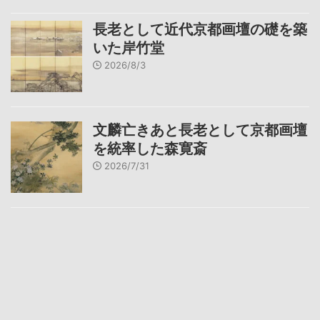
長老として近代京都画壇の礎を築
いた岸竹堂
2026/8/3
文麟亡きあと長老として京都画壇
を統率した森寛斎
2026/7/31