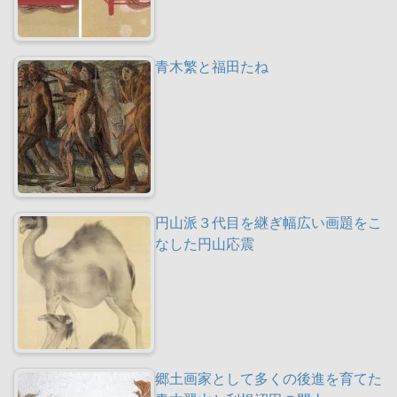
青木繁と福田たね
円山派３代目を継ぎ幅広い画題をこ
なした円山応震
郷土画家として多くの後進を育てた