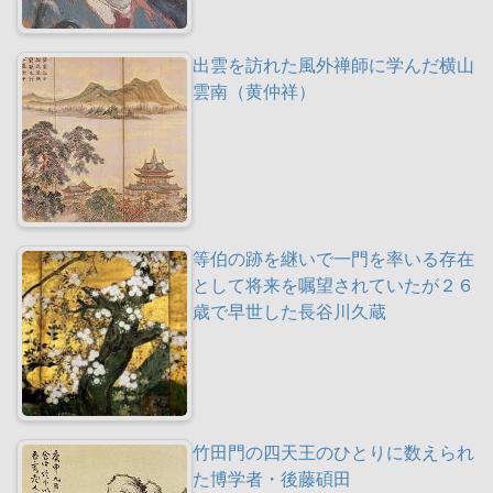
出雲を訪れた風外禅師に学んだ横山
雲南（黄仲祥）
等伯の跡を継いで一門を率いる存在
として将来を嘱望されていたが２６
歳で早世した長谷川久蔵
竹田門の四天王のひとりに数えられ
た博学者・後藤碩田