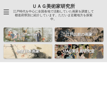
ＵＡＧ美術家研究所
江戸時代を中心に全国各地で活動していた画家を調査して
都道府県別に紹介しています。ただいま近畿地方を探索
中。
X（旧Twitter）
江戸以前の画家
物故日本画家
UAG美人画研究室