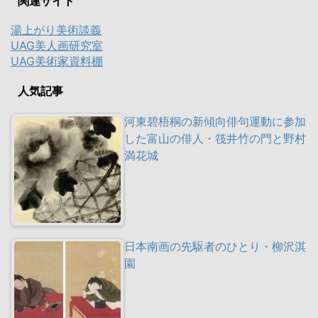
関連サイト
湯上がり美術談義
UAG美人画研究室
UAG美術家資料棚
人気記事
河東碧梧桐の新傾向俳句運動に参加
した富山の俳人・筏井竹の門と野村
満花城
日本南画の先駆者のひとり・柳沢淇
園