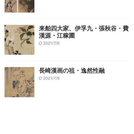
来舶四大家、伊孚九・張秋谷・費
漢源・江稼圃
2021/7/6
長崎漢画の祖・逸然性融
2021/7/6