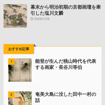
幕末から明治初期の京都画壇を牽
引した塩川文麟
2026/7/29
おすすめ記事
能登が生んだ桃山時代を代表
1
する画家・長谷川等伯
奄美大島に没した田中一村の
2
話