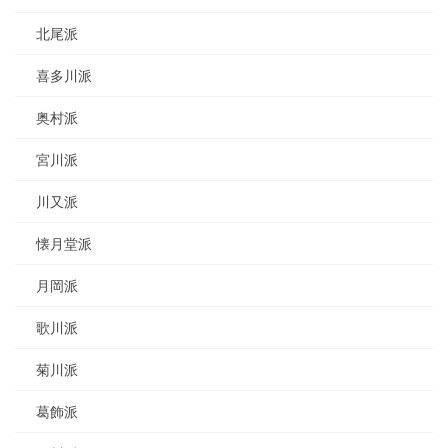
北尾派
喜多川派
奥村派
宮川派
川又派
懐月堂派
月岡派
歌川派
菊川派
葛飾派