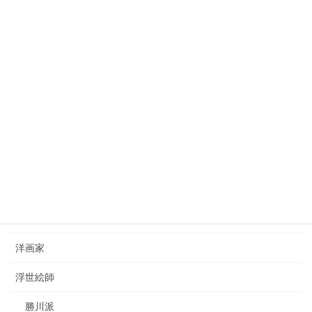
狩野芳崖（1828-1888）kano-hogai
2023年7月22日
西山完瑛（1834-1897）nishiyama-kanei
2023年8月26日
カテゴリー
日本画家
洋画家
浮世絵師
勝川派