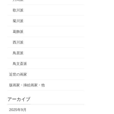
歌川派
菊川派
葛飾派
西川派
鳥居派
鳥文斎派
近世の画家
版画家・挿絵画家・他
アーカイブ
2025年9月