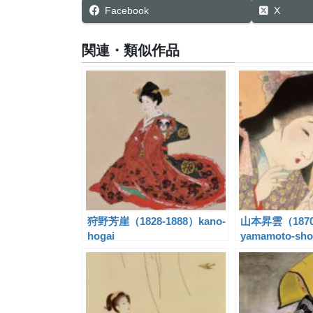
Facebook
X
関連・類似作品
狩野芳崖（1828-1888）kano-
山本昇雲（1870
hogai
yamamoto-sh