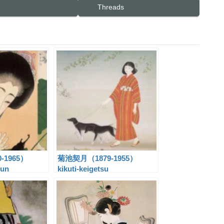
Threads
-1965）
菊池契月（1879-1955）
oun
kikuti-keigetsu