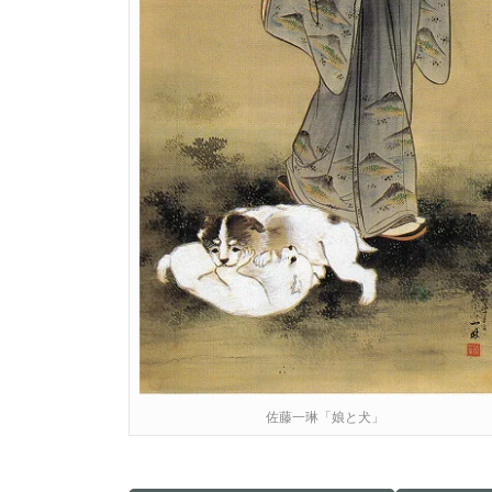
佐藤一琳「娘と犬」