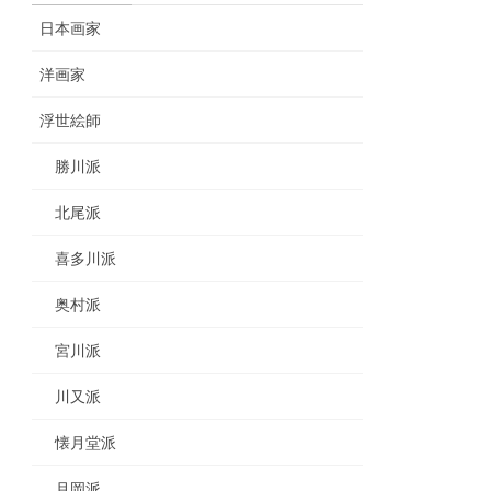
日本画家
洋画家
浮世絵師
勝川派
北尾派
喜多川派
奥村派
宮川派
川又派
懐月堂派
月岡派