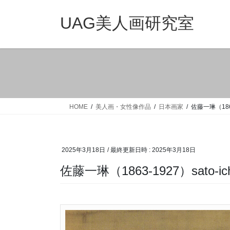
コ
ナ
ン
ビ
UAG美人画研究室
テ
ゲ
ン
ー
ツ
シ
へ
ョ
ス
ン
キ
に
ッ
移
HOME
美人画・女性像作品
日本画家
佐藤一琳（1863-
プ
動
2025年3月18日
/ 最終更新日時 :
2025年3月18日
佐藤一琳（1863-1927）sato-ichi