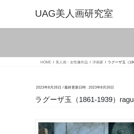
コ
ナ
ン
ビ
UAG美人画研究室
テ
ゲ
ン
ー
ツ
シ
へ
ョ
ス
ン
キ
に
ッ
移
HOME
美人画・女性像作品
洋画家
ラグーザ玉（1861-
プ
動
2023年8月26日
/ 最終更新日時 :
2023年8月26日
ラグーザ玉（1861-1939）raguz