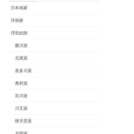
日本画家
洋画家
浮世絵師
勝川派
北尾派
喜多川派
奥村派
宮川派
川又派
懐月堂派
月岡派