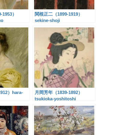
-1953）
関根正二（1899-1919）
uo
sekine-shoji
912）hara-
月岡芳年（1839-1892）
tsukioka-yoshitoshi