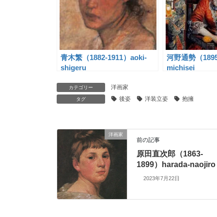
青木繁（1882-1911）aoki-
河野通勢（1895-
shigeru
michisei
洋画家
カテゴリー
後姿
洋装立姿
抱擁
タグ
洋画家
前の記事
原田直次郎（1863-
1899）harada-naojiro
2023年7月22日