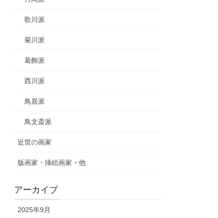
歌川派
菊川派
葛飾派
西川派
鳥居派
鳥文斎派
近世の画家
版画家・挿絵画家・他
アーカイブ
2025年9月