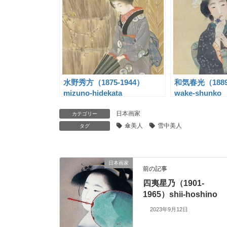
水野秀方（1875-1944）
和気春光（188
mizuno-hidekata
wake-shunko
日本画家
カテゴリー
傘美人
雪中美人
タグ
日本画家
前の記事
四夷星乃（1901-
1965）shii-hoshino
2023年9月12日