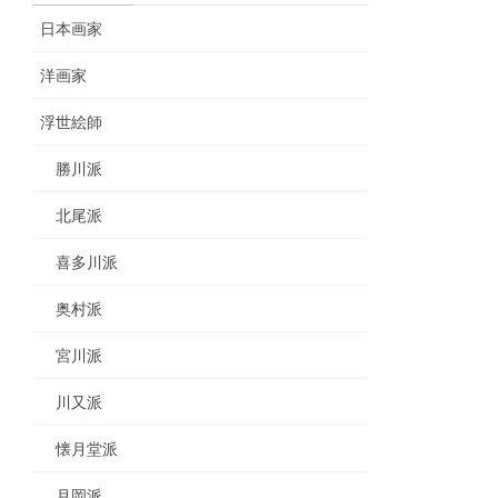
日本画家
洋画家
浮世絵師
勝川派
北尾派
喜多川派
奥村派
宮川派
川又派
懐月堂派
月岡派