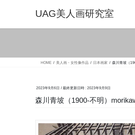
コ
ナ
ン
ビ
UAG美人画研究室
テ
ゲ
ン
ー
ツ
シ
へ
ョ
ス
ン
キ
に
ッ
移
HOME
美人画・女性像作品
日本画家
森川青坡（1900
プ
動
2023年9月6日
/ 最終更新日時 :
2023年9月9日
森川青坡（1900-不明）morikawa