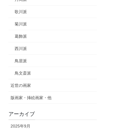
歌川派
菊川派
葛飾派
西川派
鳥居派
鳥文斎派
近世の画家
版画家・挿絵画家・他
アーカイブ
2025年9月