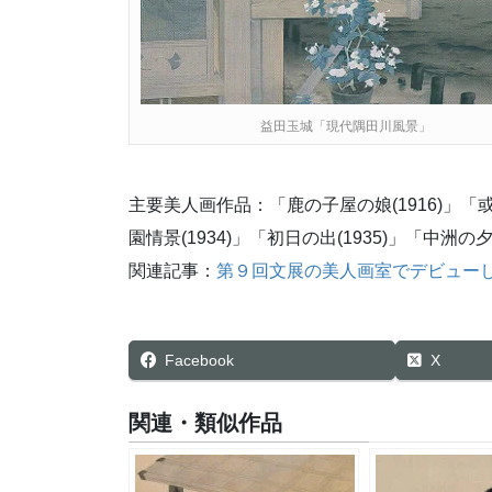
益田玉城「現代隅田川風景」
主要美人画作品：「鹿の子屋の娘(1916)」「或
園情景(1934)」「初日の出(1935)」「中洲の
関連記事：
第９回文展の美人画室でデビュー
Facebook
X
関連・類似作品