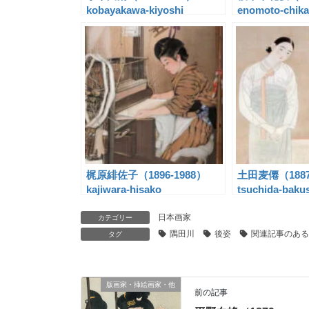
kobayakawa-kiyoshi
enomoto-chika
梶原緋佐子（1896-1988）
土田麦僊（1887
kajiwara-hisako
tsuchida-baku
日本画家
カテゴリー
隅田川
後姿
関連記事のある
タグ
版画家・挿絵画家・他
前の記事