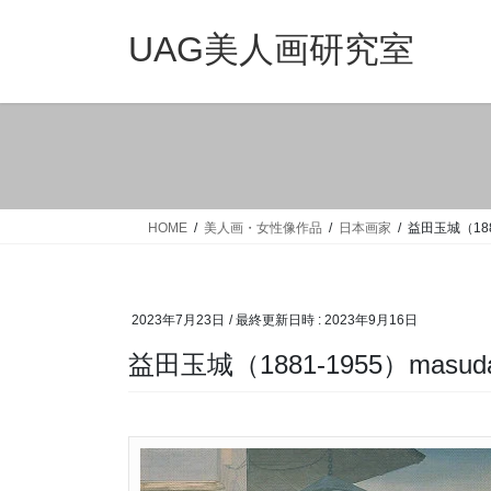
コ
ナ
ン
ビ
UAG美人画研究室
テ
ゲ
ン
ー
ツ
シ
へ
ョ
ス
ン
キ
に
ッ
移
HOME
美人画・女性像作品
日本画家
益田玉城（1881
プ
動
2023年7月23日
/ 最終更新日時 :
2023年9月16日
益田玉城（1881-1955）masuda-