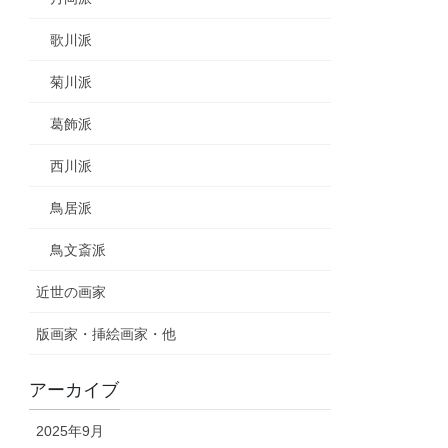
歌川派
菊川派
葛飾派
西川派
鳥居派
鳥文斎派
近世の画家
版画家・挿絵画家・他
アーカイブ
2025年9月