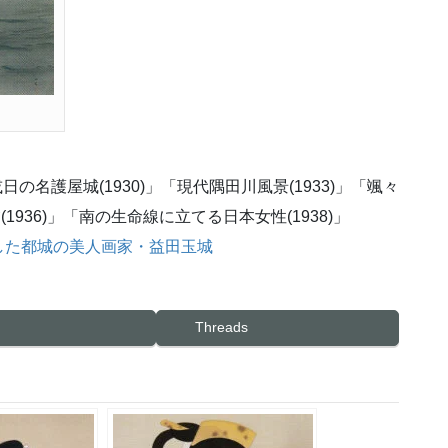
日の名護屋城(1930)」「現代隅田川風景(1933)」「颯々
夕(1936)」「南の生命線に立てる日本女性(1938)」
した都城の美人画家・益田玉城
Threads