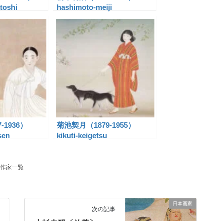
toshi
hashimoto-meiji
-1936）
菊池契月（1879-1955）
sen
kikuti-keigetsu
作家一覧
日本画家
次の記事