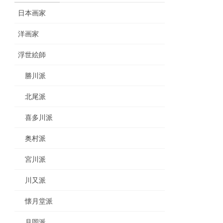
日本画家
洋画家
浮世絵師
勝川派
北尾派
喜多川派
奥村派
宮川派
川又派
懐月堂派
月岡派