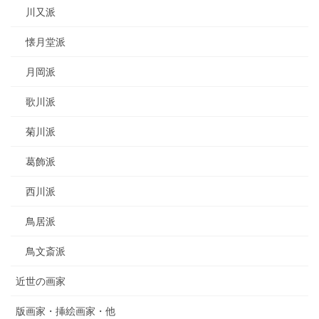
川又派
懐月堂派
月岡派
歌川派
菊川派
葛飾派
西川派
鳥居派
鳥文斎派
近世の画家
版画家・挿絵画家・他