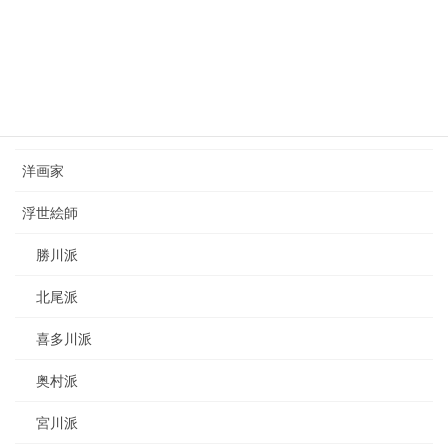
2023年8月26日
カテゴリー
日本画家
洋画家
浮世絵師
勝川派
北尾派
喜多川派
奥村派
宮川派