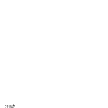
田村宗立（1846-1918）tamura-soritsu
2023年10月3日
狩野芳崖（1828-1888）kano-hogai
2023年7月22日
西山完瑛（1834-1897）nishiyama-kanei
2023年8月26日
カテゴリー
日本画家
洋画家