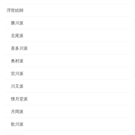
浮世絵師
勝川派
北尾派
喜多川派
奥村派
宮川派
川又派
懐月堂派
月岡派
歌川派