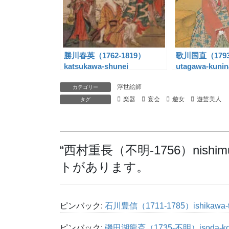
勝川春英（1762-1819）
歌川国直（1793
katsukawa-shunei
utagawa-kunin
浮世絵師
カテゴリー
楽器
宴会
遊女
遊芸美人
タグ
“
西村重長（不明-1756）nishimur
トがあります。
ピンバック:
石川豊信（1711-1785）ishikawa
ピンバック:
磯田湖龍斎（1735-不明）isoda-ko