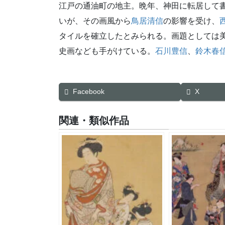
江戸の通油町の地主。晩年、神田に転居して
いが、その画風から
鳥居清信
の影響を受け、
タイルを確立したとみられる。画題としては
史画なども手がけている。
石川豊信
、
鈴木春
Facebook
X
関連・類似作品