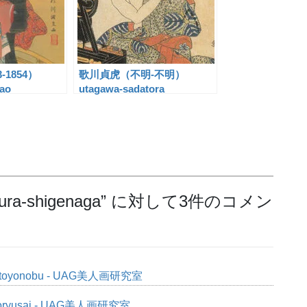
-1854）
歌川貞虎（不明-不明）
ao
utagawa-sadatora
a-shigenaga
” に対して3件のコメン
-toyonobu - UAG美人画研究室
ryusai - UAG美人画研究室