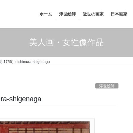
ホーム
浮世絵師
近世の画家
日本画家
美人画・女性像作品
756）nishimura-shigenaga
浮世絵師
-shigenaga