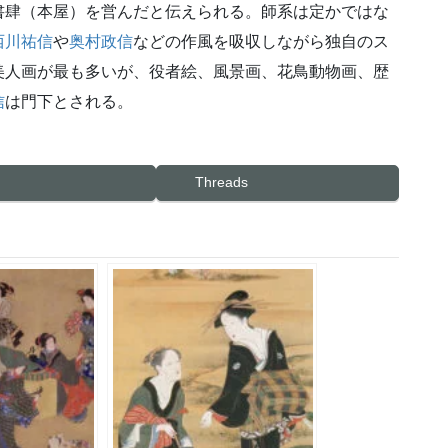
書肆（本屋）を営んだと伝えられる。師系は定かではな
西川祐信
や
奥村政信
などの作風を吸収しながら独自のス
美人画が最も多いが、役者絵、風景画、花鳥動物画、歴
信
は門下とされる。
Threads