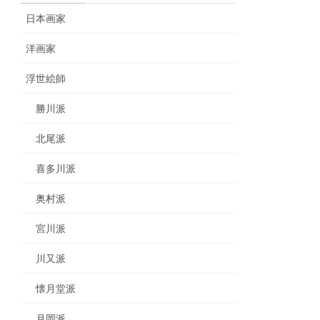
日本画家
洋画家
浮世絵師
勝川派
北尾派
喜多川派
奥村派
宮川派
川又派
懐月堂派
月岡派