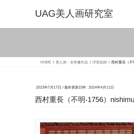
コ
ナ
ン
ビ
UAG美人画研究室
テ
ゲ
ン
ー
ツ
シ
へ
ョ
ス
ン
キ
に
ッ
移
HOME
美人画・女性像作品
浮世絵師
西村重長（不明-1
プ
動
2023年7月17日
/ 最終更新日時 :
2024年4月11日
西村重長（不明-1756）nishimura