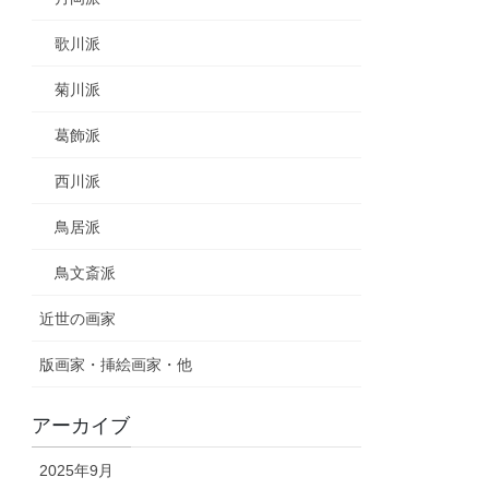
歌川派
菊川派
葛飾派
西川派
鳥居派
鳥文斎派
近世の画家
版画家・挿絵画家・他
アーカイブ
2025年9月