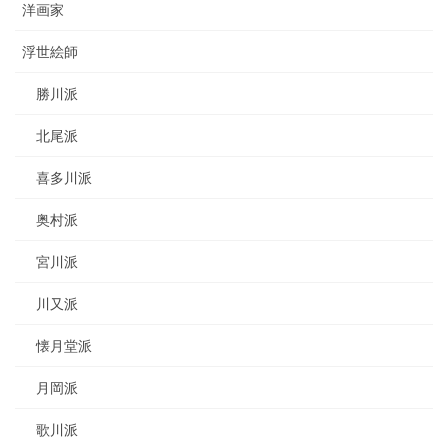
洋画家
浮世絵師
勝川派
北尾派
喜多川派
奥村派
宮川派
川又派
懐月堂派
月岡派
歌川派