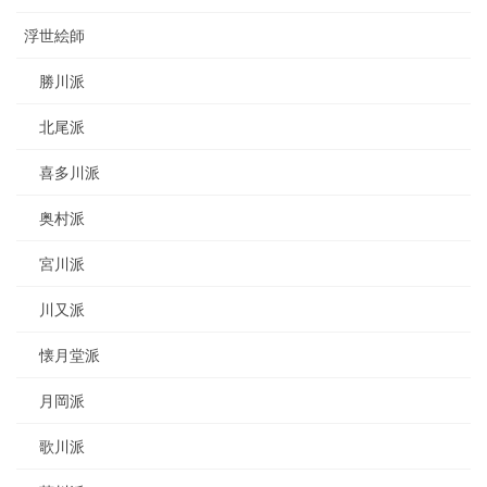
浮世絵師
勝川派
北尾派
喜多川派
奥村派
宮川派
川又派
懐月堂派
月岡派
歌川派