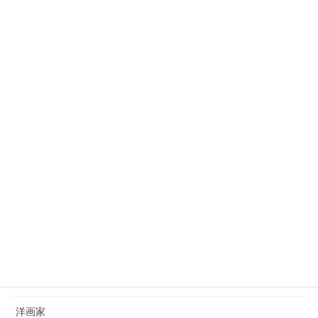
田村宗立（1846-1918）tamura-soritsu
2023年10月3日
狩野芳崖（1828-1888）kano-hogai
2023年7月22日
西山完瑛（1834-1897）nishiyama-kanei
2023年8月26日
カテゴリー
日本画家
洋画家