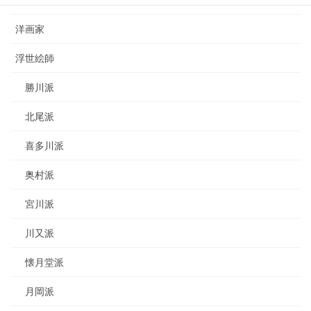
日本画家
洋画家
浮世絵師
勝川派
北尾派
喜多川派
奥村派
宮川派
川又派
懐月堂派
月岡派