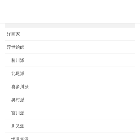
カテゴリー
日本画家
洋画家
浮世絵師
勝川派
北尾派
喜多川派
奥村派
宮川派
川又派
懐月堂派