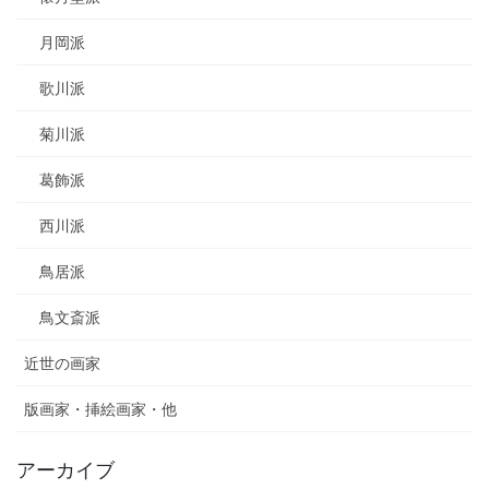
月岡派
歌川派
菊川派
葛飾派
西川派
鳥居派
鳥文斎派
近世の画家
版画家・挿絵画家・他
アーカイブ