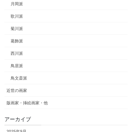
月岡派
歌川派
菊川派
葛飾派
西川派
鳥居派
鳥文斎派
近世の画家
版画家・挿絵画家・他
アーカイブ
2025年9月