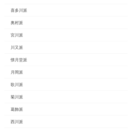
喜多川派
奥村派
宮川派
川又派
懐月堂派
月岡派
歌川派
菊川派
葛飾派
西川派