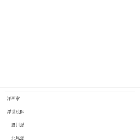
狩野芳崖（1828-1888）kano-hogai
2023年7月22日
西山完瑛（1834-1897）nishiyama-kanei
2023年8月26日
カテゴリー
日本画家
洋画家
浮世絵師
勝川派
北尾派