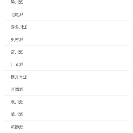
勝川派
北尾派
喜多川派
奥村派
宮川派
川又派
懐月堂派
月岡派
歌川派
菊川派
葛飾派