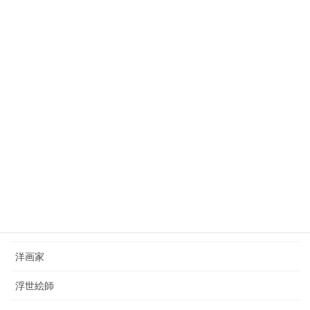
2023年10月3日
狩野芳崖（1828-1888）kano-hogai
2023年7月22日
西山完瑛（1834-1897）nishiyama-kanei
2023年8月26日
カテゴリー
日本画家
洋画家
浮世絵師