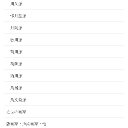
川又派
懐月堂派
月岡派
歌川派
菊川派
葛飾派
西川派
鳥居派
鳥文斎派
近世の画家
版画家・挿絵画家・他