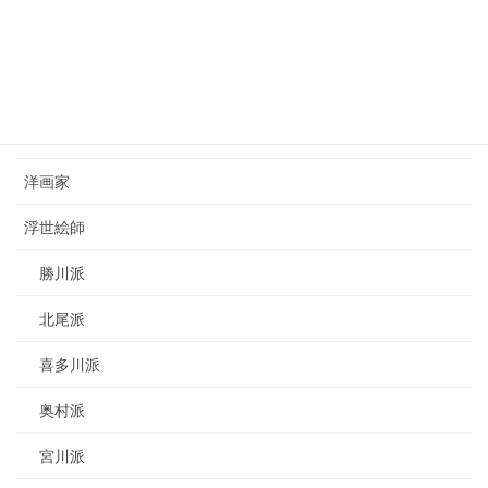
カテゴリー
日本画家
洋画家
浮世絵師
勝川派
北尾派
喜多川派
奥村派
宮川派