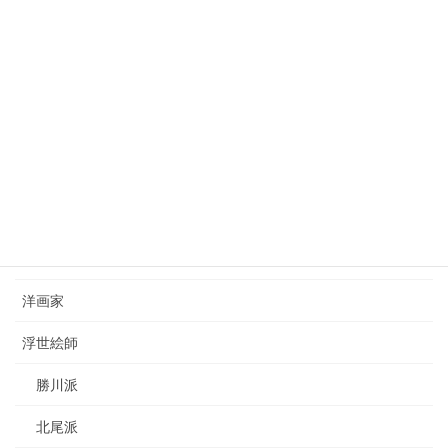
狩野芳崖（1828-1888）kano-hogai
2023年7月22日
西山完瑛（1834-1897）nishiyama-kanei
2023年8月26日
カテゴリー
日本画家
洋画家
浮世絵師
勝川派
北尾派