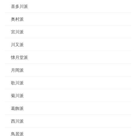
喜多川派
奥村派
宮川派
川又派
懐月堂派
月岡派
歌川派
菊川派
葛飾派
西川派
鳥居派