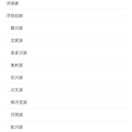
洋画家
浮世絵師
勝川派
北尾派
喜多川派
奥村派
宮川派
川又派
懐月堂派
月岡派
歌川派