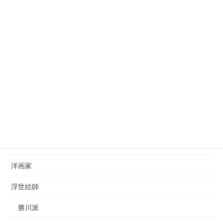
狩野芳崖（1828-1888）kano-hogai
2023年7月22日
西山完瑛（1834-1897）nishiyama-kanei
2023年8月26日
カテゴリー
日本画家
洋画家
浮世絵師
勝川派