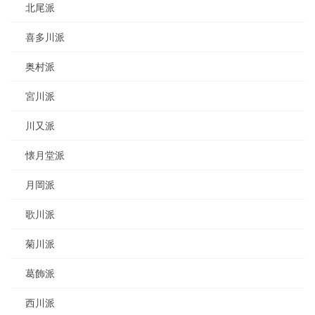
北尾派
喜多川派
奥村派
宮川派
川又派
懐月堂派
月岡派
歌川派
菊川派
葛飾派
西川派