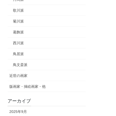
歌川派
菊川派
葛飾派
西川派
鳥居派
鳥文斎派
近世の画家
版画家・挿絵画家・他
アーカイブ
2025年9月