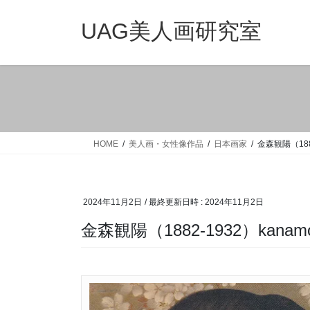
コ
ナ
ン
ビ
UAG美人画研究室
テ
ゲ
ン
ー
ツ
シ
へ
ョ
ス
ン
キ
に
ッ
移
HOME
美人画・女性像作品
日本画家
金森観陽（1882-
プ
動
2024年11月2日
/ 最終更新日時 :
2024年11月2日
金森観陽（1882-1932）kanamor