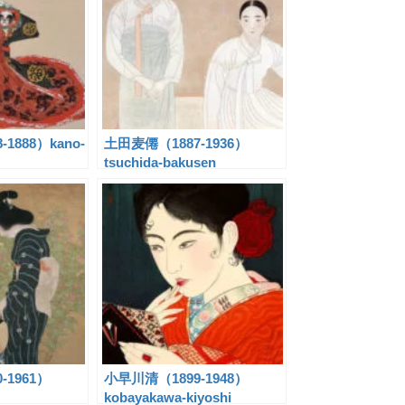
1888）kano-
土田麦僊（1887-1936）
tsuchida-bakusen
-1961）
小早川清（1899-1948）
kobayakawa-kiyoshi