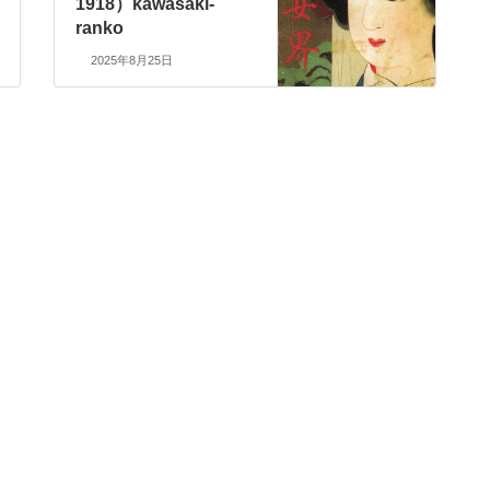
1918）kawasaki-
ranko
2025年8月25日