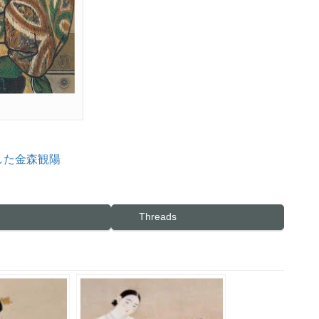
した金森観陽
Threads