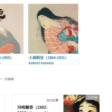
-1955）
小堀鞆音（1864-1931）
o
kobori-tomoto
ー・出版物
日本画家
次の記事
河崎蘭香（1882-