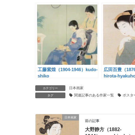
工藤紫煌（1904-1946）kudo-
広田百豊（1876
shiko
hirota-hyakuh
日本画家
カテゴリー
関連記事のある作家一覧
ポスタ
タグ
日本画家
前の記事
大野静方（1882-