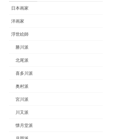
日本画家
洋画家
浮世絵師
勝川派
北尾派
喜多川派
奥村派
宮川派
川又派
懐月堂派
月岡派