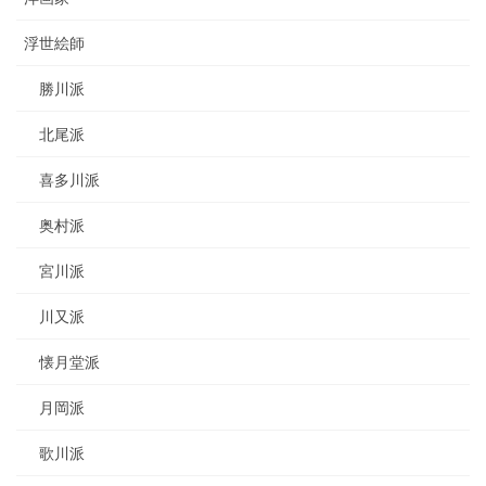
浮世絵師
勝川派
北尾派
喜多川派
奥村派
宮川派
川又派
懐月堂派
月岡派
歌川派