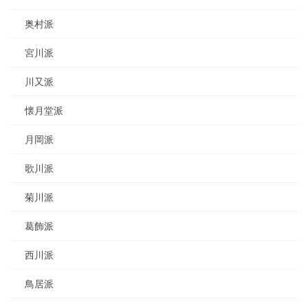
奥村派
宮川派
川又派
懐月堂派
月岡派
歌川派
菊川派
葛飾派
西川派
鳥居派