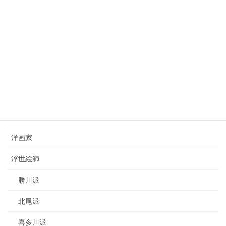
2023年7月22日
西山完瑛（1834-1897）nishiyama-kanei
2023年8月26日
カテゴリー
日本画家
洋画家
浮世絵師
勝川派
北尾派
喜多川派