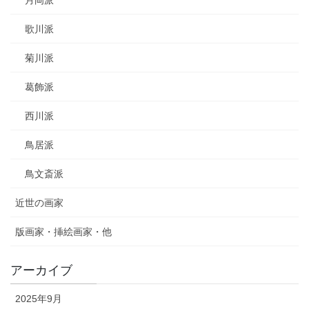
月岡派
歌川派
菊川派
葛飾派
西川派
鳥居派
鳥文斎派
近世の画家
版画家・挿絵画家・他
アーカイブ
2025年9月