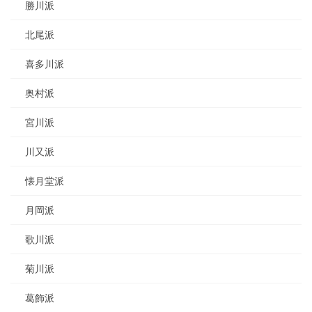
勝川派
北尾派
喜多川派
奥村派
宮川派
川又派
懐月堂派
月岡派
歌川派
菊川派
葛飾派