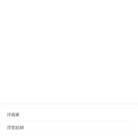
2023年10月3日
狩野芳崖（1828-1888）kano-hogai
2023年7月22日
西山完瑛（1834-1897）nishiyama-kanei
2023年8月26日
カテゴリー
日本画家
洋画家
浮世絵師