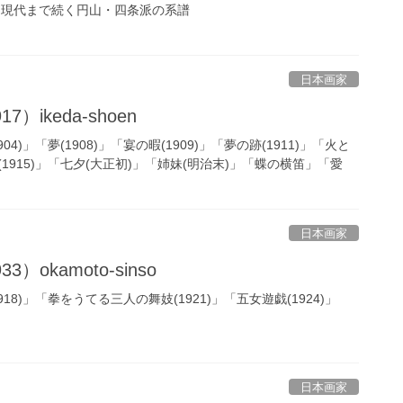
記事：現代まで続く円山・四条派の系譜
日本画家
7）ikeda-shoen
4)」「夢(1908)」「宴の暇(1909)」「夢の跡(1911)」「火と
路(1915)」「七夕(大正初)」「姉妹(明治末)」「蝶の横笛」「愛
日本画家
3）okamoto-sinso
8)」「拳をうてる三人の舞妓(1921)」「五女遊戯(1924)」
日本画家