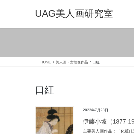
コ
ナ
ン
ビ
UAG美人画研究室
テ
ゲ
ン
ー
ツ
シ
へ
ョ
ス
ン
キ
に
ッ
移
HOME
美人画・女性像作品
口紅
プ
動
口紅
2023年7月23日
伊藤小坡（1877-196
主要美人画作品：「化粧(190