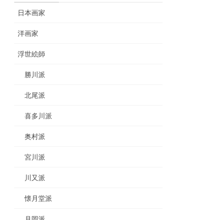
日本画家
洋画家
浮世絵師
勝川派
北尾派
喜多川派
奥村派
宮川派
川又派
懐月堂派
月岡派