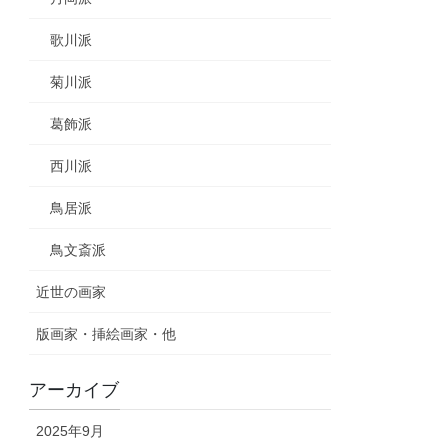
歌川派
菊川派
葛飾派
西川派
鳥居派
鳥文斎派
近世の画家
版画家・挿絵画家・他
アーカイブ
2025年9月