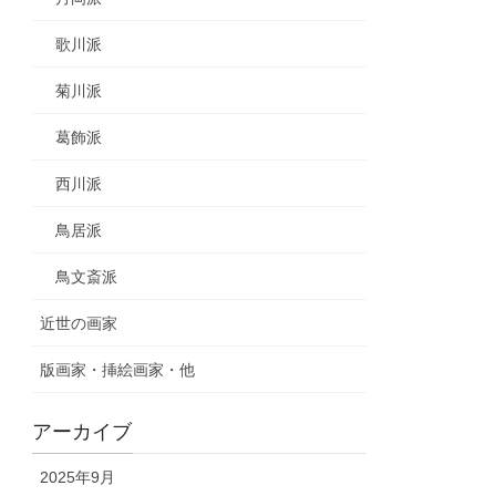
歌川派
菊川派
葛飾派
西川派
鳥居派
鳥文斎派
近世の画家
版画家・挿絵画家・他
アーカイブ
2025年9月