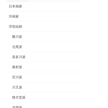
日本画家
洋画家
浮世絵師
勝川派
北尾派
喜多川派
奥村派
宮川派
川又派
懐月堂派
月岡派