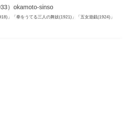
3）okamoto-sinso
8)」「拳をうてる三人の舞妓(1921)」「五女遊戯(1924)」