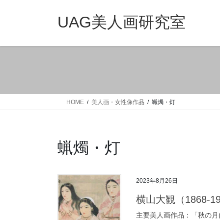
コ
ナ
ン
ビ
UAG美人画研究室
テ
ゲ
ン
ー
ツ
シ
へ
ョ
ス
ン
キ
に
ッ
移
HOME
美人画・女性像作品
蝋燭・灯
プ
動
蝋燭・灯
2023年8月26日
横山大観（1868-1958
主要美人画作品：「秋の月(19